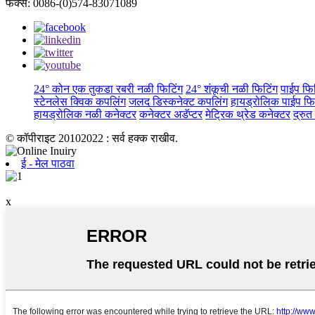
फॅक्स: 0086-(0)574-83071089
24° कोन एक तुकडा रबरी नळी फिटिंग
24° शंकूची नळी फिटिंग
पाईप फि
स्टेनलेस क्विक कपलिंग
जलद डिस्कनेक्ट कपलिंग
हायड्रोलिक पाईप फिट
हायड्रोलिक नळी कनेक्टर
कनेक्टर अडॅप्टर
मेट्रिक थ्रेड कनेक्टर
द्रुत
© कॉपीराइट 20102022 : सर्व हक्क राखीव.
ई - मेल पाठवा
x