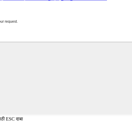
साठी ESC दाबा