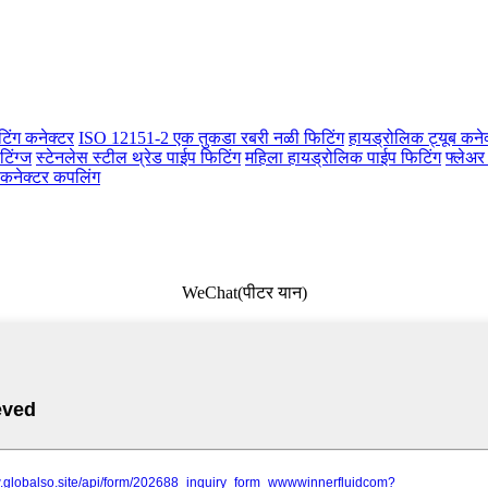
टिंग कनेक्टर
ISO 12151-2 एक तुकडा रबरी नळी फिटिंग
हायड्रोलिक ट्यूब कने
िंग्ज
स्टेनलेस स्टील थ्रेड पाईप फिटिंग
महिला हायड्रोलिक पाईप फिटिंग
फ्लेअर
 कनेक्टर कपलिंग
WeChat(पीटर यान)