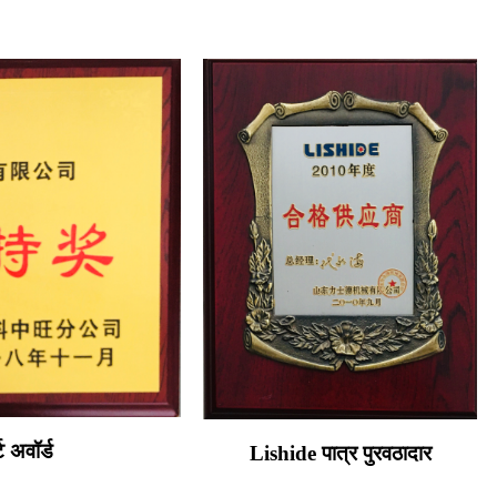
 अवॉर्ड
Lishide पात्र पुरवठादार