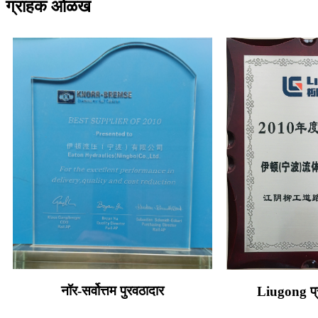
ग्राहक ओळख
नॉर-सर्वोत्तम पुरवठादार
Liugong प्