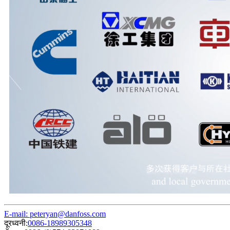
E-mail: peteryan@danfoss.com
दूरध्वनी:
0086-18989305348