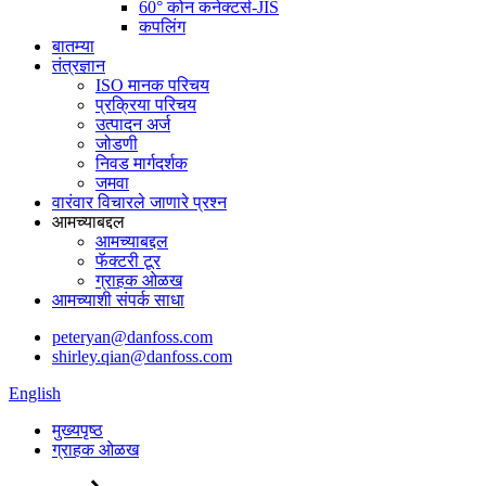
60° कोन कनेक्टर्स-JIS
कपलिंग
बातम्या
तंत्रज्ञान
ISO मानक परिचय
प्रक्रिया परिचय
उत्पादन अर्ज
जोडणी
निवड मार्गदर्शक
जमवा
वारंवार विचारले जाणारे प्रश्न
आमच्याबद्दल
आमच्याबद्दल
फॅक्टरी टूर
ग्राहक ओळख
आमच्याशी संपर्क साधा
peteryan@danfoss.com
shirley.qian@danfoss.com
English
मुख्यपृष्ठ
ग्राहक ओळख