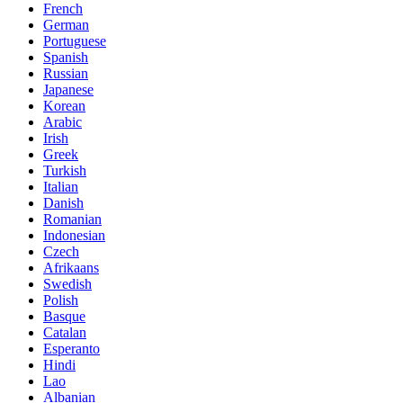
French
German
Portuguese
Spanish
Russian
Japanese
Korean
Arabic
Irish
Greek
Turkish
Italian
Danish
Romanian
Indonesian
Czech
Afrikaans
Swedish
Polish
Basque
Catalan
Esperanto
Hindi
Lao
Albanian