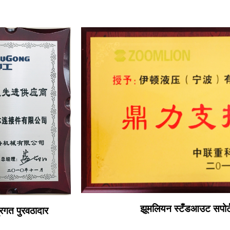
झूमलियन स्टँडआउट सपोर्ट
रगत पुरवठादार