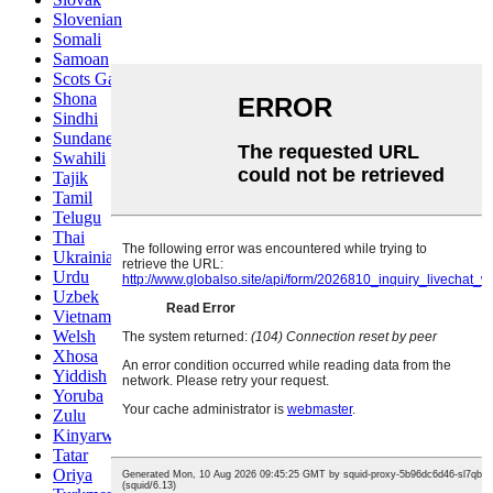
Slovenian
Somali
Samoan
Scots Gaelic
Shona
Sindhi
Sundanese
Swahili
Tajik
Tamil
Telugu
Thai
Ukrainian
Urdu
Uzbek
Vietnamese
Welsh
Xhosa
Yiddish
Yoruba
Zulu
Kinyarwanda
Tatar
Oriya