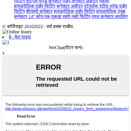
फिटिंग
मेट्रिक थ्रेड कनेक्टर
पाईप कनेक्टर अडॅप्टर
महिला
हायड्रोलिक पाईप फिटिंग
कनेक्टर अडॅप्टर
स्टेनलेस स्टील थ्रेड पाईप
फिटिंग
बीएसपी कनेक्टर
हायड्रोलिक पाईप फिटिंग
हायड्रोलिक ट्यूब
कनेक्टर
24° कोन एक तुकडा रबरी नळी फिटिंग
द्रुत कनेक्टर कपलिंग
© कॉपीराइट 20102022 : सर्व हक्क राखीव.
ई - मेल पाठवा
WeChat(पीटर यान)
x