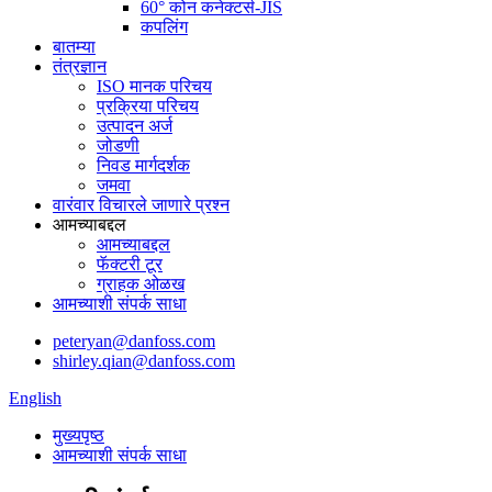
60° कोन कनेक्टर्स-JIS
कपलिंग
बातम्या
तंत्रज्ञान
ISO मानक परिचय
प्रक्रिया परिचय
उत्पादन अर्ज
जोडणी
निवड मार्गदर्शक
जमवा
वारंवार विचारले जाणारे प्रश्न
आमच्याबद्दल
आमच्याबद्दल
फॅक्टरी टूर
ग्राहक ओळख
आमच्याशी संपर्क साधा
peteryan@danfoss.com
shirley.qian@danfoss.com
English
मुख्यपृष्ठ
आमच्याशी संपर्क साधा